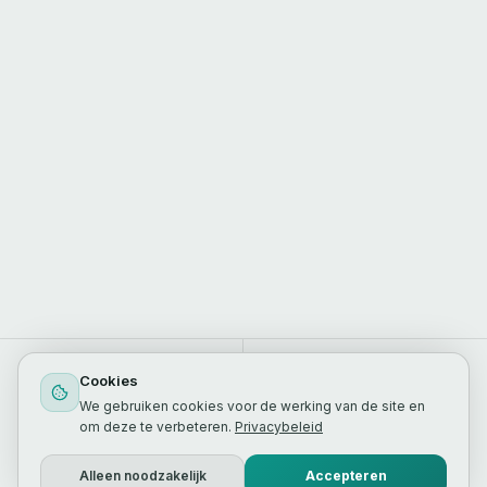
10M+
5x
Cookies
VIEWS GEGENEREERD
GEM. ENGAGEMENT BOOST
We gebruiken cookies voor de werking van de site en
om deze te verbeteren.
Privacybeleid
7+
30 dgn
Alleen noodzakelijk
Accepteren