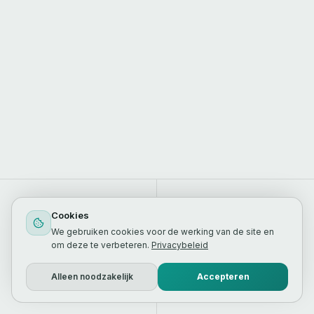
+45%
Top 3
Cookies
GEM. ORGANISCH VERKEER
POSITIES GEM. PER KLANT
We gebruiken cookies voor de werking van de site en
om deze te verbeteren.
Privacybeleid
20+
€0
Alleen noodzakelijk
Accepteren
TRAJECTEN GEDRAAID
ADSPEND VOOR DIT
KANAAL