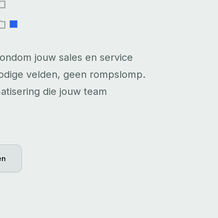
t
.
ndom jouw sales en service
nodige velden, geen rompslomp.
atisering die jouw team
en