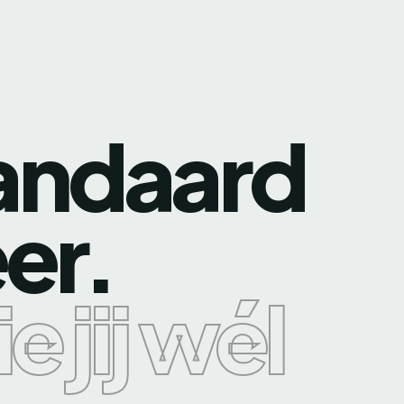
andaard
er.
e jij wél