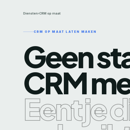
Diensten
›
CRM op maat
CRM OP MAAT LATEN MAKEN
Geen st
CRM me
Eentje di