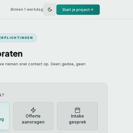
Start je project
Binnen 1 werkdag
VERPLICHTINGEN
praten
 we nemen snel contact op. Geen gedoe, geen
L?
Offerte
Intake
ng
aanvragen
gesprek