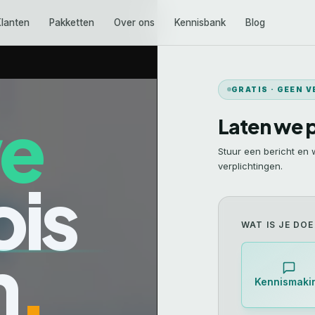
Klanten
Pakketten
Over ons
Kennisbank
Blog
GRATIS · GEEN 
we
Laten we 
Stuur een bericht en
verplichtingen.
ois
WAT IS JE DOE
n
.
Kennismaki