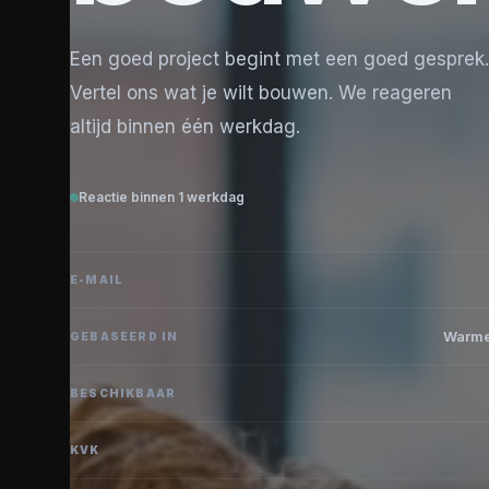
Een goed project begint met een goed gesprek.
Vertel ons wat je wilt bouwen. We reageren
altijd binnen één werkdag.
Reactie binnen 1 werkdag
E-MAIL
Warme
GEBASEERD IN
BESCHIKBAAR
KVK