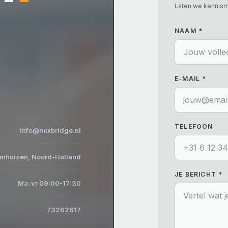
Laten we kennism
NAAM *
E-MAIL *
TELEFOON
info@nexbridge.nl
nhuizen, Noord-Holland
JE BERICHT *
Ma-vr 09:00-17:30
73262617