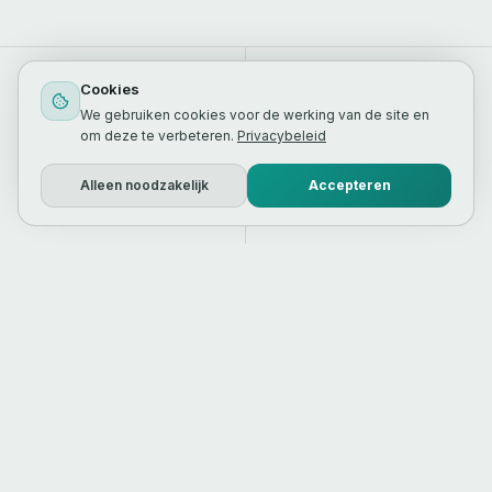
12+
2.8%
Cookies
WEBSHOPS LIVE
GEM. CONVERSIE RATIO
We gebruiken cookies voor de werking van de site en
om deze te verbeteren.
Privacybeleid
1.2s
< 4 wk
Alleen noodzakelijk
Accepteren
GEM. LAADTIJD
TIME TO LAUNCH
HET VERSCHIL
Een standaard Shopify thema
verkoopt niet vanzelf.
Een doordachte shop wel
.