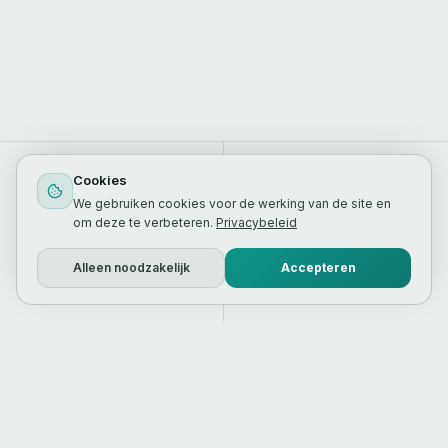
4.2x
-32%
Cookies
GEM. ROAS
GEM. CPL DALING
We gebruiken cookies voor de werking van de site en
om deze te verbeteren.
Privacybeleid
15+
€0
Alleen noodzakelijk
Accepteren
ACCOUNTS BEHEERD
SETUP KOSTEN
HET VERSCHIL
Google Ads wordt vaak op