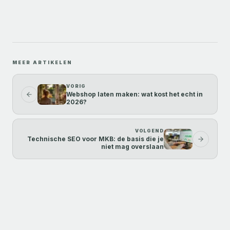
MEER ARTIKELEN
VORIG
Webshop laten maken: wat kost het echt in
2026?
VOLGEND
Technische SEO voor MKB: de basis die je
niet mag overslaan