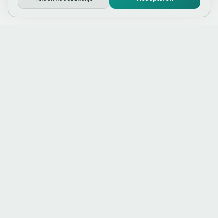
Webdesign & online marketing
bureau in Noord‑Holland.
info@nexbridge.nl
Warmenhuizen
,
Noord-Holland
Ma-vr 09:00-17:30
KVK
73262617
DIENSTEN
REGIO
Website laten maken
SEO bureau Alkmaar
Shopify webshop
WordPress bureau Alkmaar