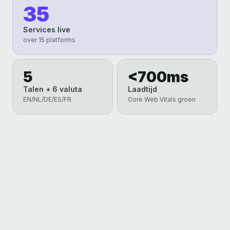
35
Services live
over 15 platforms
5
<700ms
Talen + 6 valuta
Laadtijd
EN/NL/DE/ES/FR
Core Web Vitals groen