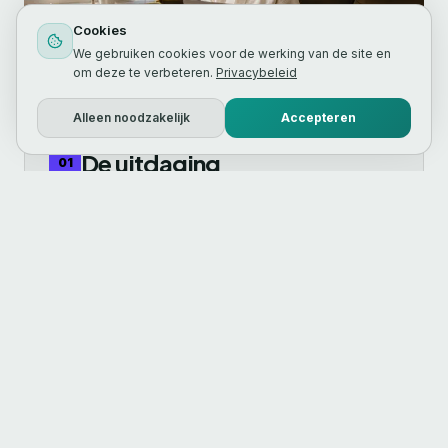
Cookies
We gebruiken cookies voor de werking van de site en
om deze te verbeteren.
Privacybeleid
Alleen noodzakelijk
Accepteren
De uitdaging
01
De social-growth markt staat bekend om
twee dingen: scherpe concurrentie en
weinig vertrouwen. Klanten vergelijken
obsessief, lezen reviews, en haken af bij
elk signaal dat iets niet klopt. FollowNow
moest dus een platform leveren dat in elk
detail betrouwbaarheid uitstraalt, met
publieke verificatie, transparant beleid en