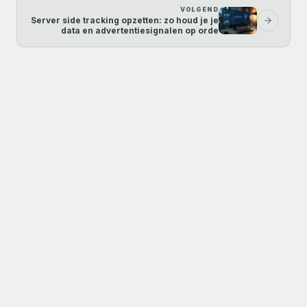
VOLGEND
Server side tracking opzetten: zo houd je je
data en advertentiesignalen op orde