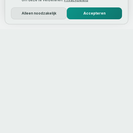
Alleen noodzakelijk
Accepteren
Webdesign & online marketing
bureau in Noord‑Holland.
info@nexbridge.nl
Warmenhuizen
,
Noord-Holland
Ma-vr 09:00-17:30
KVK
73262617
DIENSTEN
REGIO